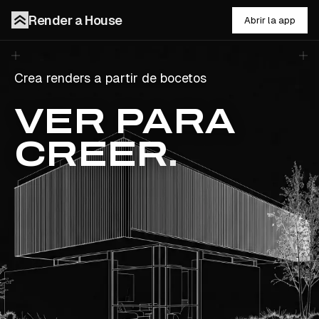
Render a House
Abrir la app
Crea renders fotorrealistas a partir de bocetos, planos 
Crea
renders a partir de bocetos
VER PARA
CREER
.
Adjuntar