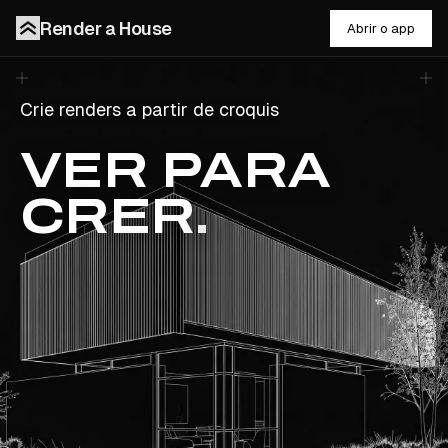
Render a House
Abrir o app
Crie renders fotorrealistas a partir de esboços, plantas 
Crie
renders a partir de croquis
VER PARA
CRER
.
Anexar