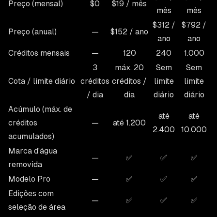
Preço (mensal)
$0
$19 / mês
mês
mês
$312 /
$792 /
Preço (anual)
—
$152 / ano
ano
ano
Créditos mensais
—
120
240
1.000
3
máx. 20
Sem
Sem
Cota / limite diário
créditos
créditos /
limite
limite
/ dia
dia
diário
diário
Acúmulo (máx. de
até
até
créditos
—
até 1.200
2.400
10.000
acumulados)
Marca d'água
—
✅
✅
✅
removida
Modelo Pro
—
✅
✅
✅
Edições com
—
✅
✅
✅
seleção de área