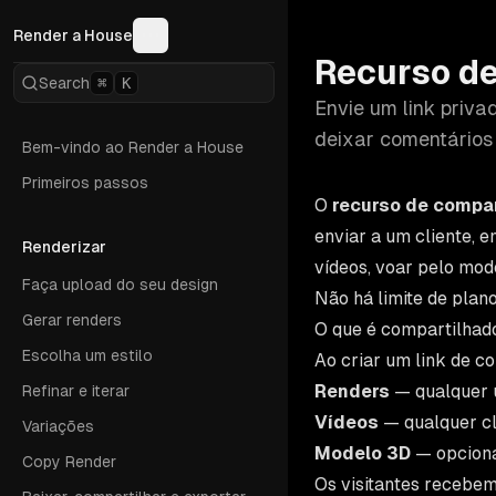
Render a House
Recurso d
Search
⌘
K
Envie um link priva
deixar comentários 
Bem-vindo ao Render a House
Primeiros passos
O
recurso de compa
enviar a um cliente, 
Renderizar
vídeos, voar pelo mod
Faça upload do seu design
Não há limite de plan
Gerar renders
O que é compartilhad
Escolha um estilo
Ao criar um link de c
Renders
— qualquer u
Refinar e iterar
Vídeos
— qualquer c
Variações
Modelo 3D
— opcional
Copy Render
Os visitantes recebem