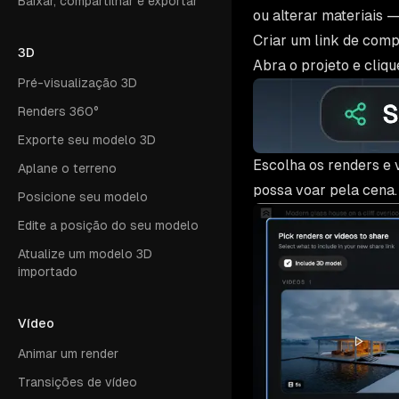
Baixar, compartilhar e exportar
ou alterar materiais 
Criar um link de com
3D
Abra o projeto e cliq
Pré-visualização 3D
Renders 360°
Exporte seu modelo 3D
Escolha os renders e v
Aplane o terreno
possa voar pela cena.
Posicione seu modelo
Edite a posição do seu modelo
Atualize um modelo 3D
importado
Vídeo
Animar um render
Transições de vídeo