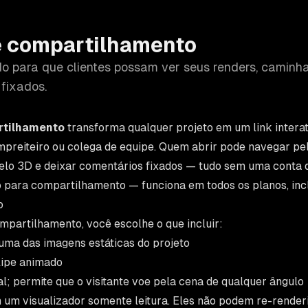
e compartilhamento
do para que clientes possam ver seus renders, caminh
fixados.
rtilhamento
transforma qualquer projeto em um link intera
empreiteiro ou colega de equipe. Quem abrir pode navegar pe
elo 3D e deixar comentários fixados — tudo sem uma conta d
o para compartilhamento — funciona em todos os planos, incl
o
ompartilhamento, você escolhe o que incluir:
ma das imagens estáticas do projeto
lipe animado
; permite que o visitante voe pela cena de qualquer ângulo
 um visualizador somente leitura. Eles não podem re-renderi