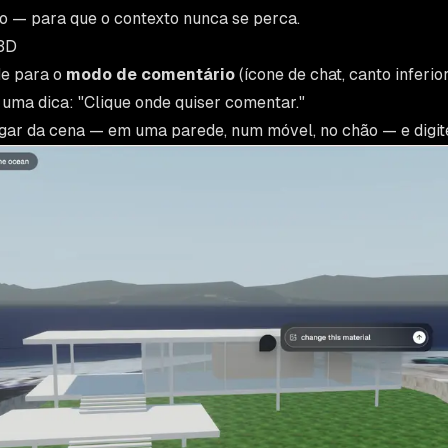
o — para que o contexto nunca se perca.
3D
de para o
modo de comentário
(ícone de chat, canto inferio
 uma dica:
"Clique onde quiser comentar."
ugar da cena — em uma parede, num móvel, no chão — e digi