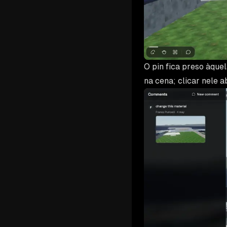
O pin fica preso àque
na cena; clicar nele a