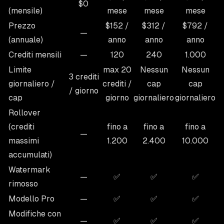
$0
(mensile)
mese
mese
mese
Prezzo
$152 /
$312 /
$792 /
—
(annuale)
anno
anno
anno
Crediti mensili
—
120
240
1.000
Limite
max 20
Nessun
Nessun
3 crediti
giornaliero /
crediti /
cap
cap
/ giorno
cap
giorno
giornaliero
giornaliero
Rollover
(crediti
fino a
fino a
fino a
—
massimi
1.200
2.400
10.000
accumulati)
Watermark
—
✅
✅
✅
rimosso
Modello Pro
—
✅
✅
✅
Modifiche con
—
✅
✅
✅