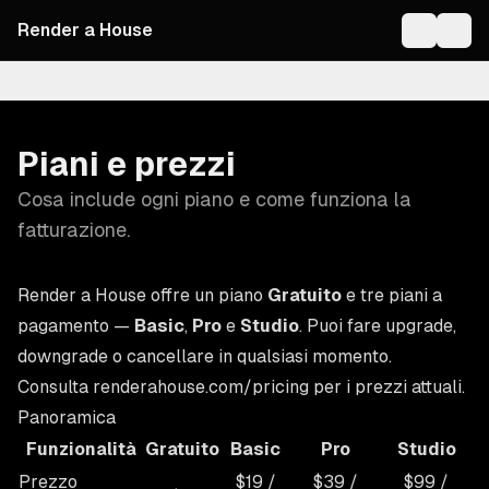
Render a House
On this page
Piani e prezzi
Cosa include ogni piano e come funziona la
fatturazione.
Render a House offre un piano
Gratuito
e tre piani a
pagamento —
Basic
,
Pro
e
Studio
. Puoi fare upgrade,
downgrade o cancellare in qualsiasi momento.
Consulta
renderahouse.com/pricing
per i prezzi attuali.
Panoramica
Funzionalità
Gratuito
Basic
Pro
Studio
Prezzo
$19 /
$39 /
$99 /