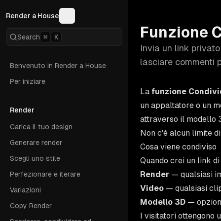
Render a House
Funzione C
Search
⌘
K
Invia un link privato
lasciare commenti p
Benvenuto in Render a House
Per iniziare
La
funzione Condivi
un appaltatore o un m
Render
attraverso il modello 
Carica il tuo design
Non c'è alcun limite di
Generare render
Cosa viene condiviso
Scegli uno stile
Quando crei un link di
Render
— qualsiasi i
Perfezionare e iterare
Video
— qualsiasi cli
Variazioni
Modello 3D
— opziona
Copy Render
I visitatori ottengono