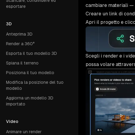
Scaricare, condividere ed
cambiare materiali —
esportare
Creare un link di cond
Apri il progetto e cli
3D
Anteprima 3D
Render a 360°
Esporta il tuo modello 3D
Scegli i render e i vid
Spiana il terreno
possa volare attravers
Posiziona il tuo modello
Modifica la posizione del tuo
modello
Aggiorna un modello 3D
importato
Video
Animare un render