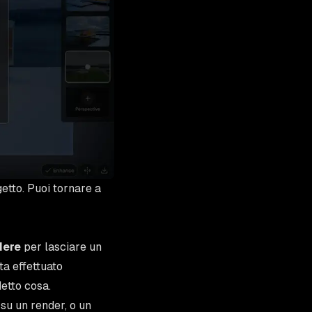
etto. Puoi tornare a
dere
per lasciare un
a effettuato
detto cosa.
su un render, o un