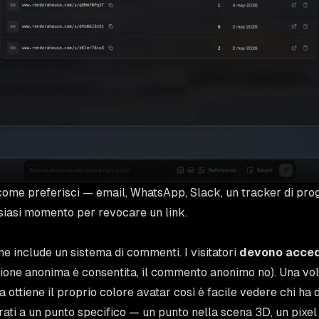
o come preferisci — email, WhatsApp, Slack, un tracker di prog
lsiasi momento per revocare un link.
one include un sistema di commenti. I visitatori
devono acce
one anonima è consentita, il commento anonimo no). Una volt
a ottiene il proprio colore avatar così è facile vedere chi ha 
ti a un punto specifico — un punto nella scena 3D, un pixel 