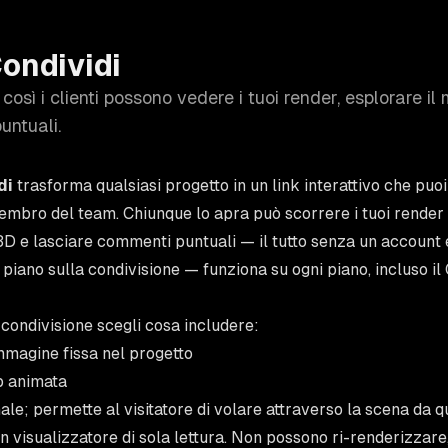
ondividi
 così i clienti possono vedere i tuoi render, esplorare i
untuali.
di
trasforma qualsiasi progetto in un link interattivo che puoi 
embro del team. Chiunque lo apra può scorrere i tuoi render 
3D e lasciare commenti puntuali — il tutto senza un account e
 piano sulla condivisione — funziona su ogni piano, incluso il 
 condivisione scegli cosa includere:
mmagine fissa nel progetto
p animata
le; permette al visitatore di volare attraverso la scena da q
 un visualizzatore di sola lettura. Non possono ri-renderizzar