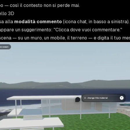
 — così il contesto non si perde mai.
llo 3D
sa alla
modalità commento
(icona chat, in basso a sinistra).
 appare un suggerimento:
"Clicca dove vuoi commentare."
cena — su un muro, un mobile, il terreno — e digita il tuo me