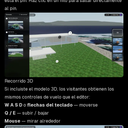
está el pin. Haz clic en un hilo para saltar directamente
al pin.
Recorrido 3D
Si incluiste el modelo 3D, los visitantes obtienen los
mismos controles de vuelo que el editor:
W A S D
o
flechas del teclado
— moverse
Q / E
— subir / bajar
Mouse
— mirar alrededor