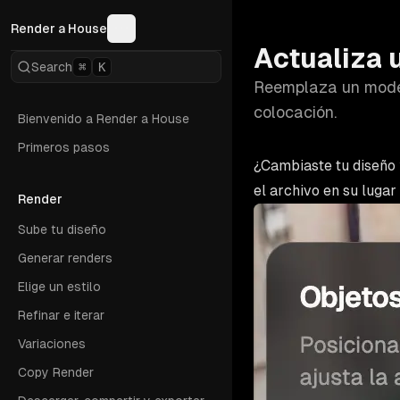
Render a House
Actualiza 
Search
⌘
K
Reemplaza un model
colocación.
Bienvenido a Render a House
Primeros pasos
¿Cambiaste tu diseño 
el archivo en su lugar
Render
Sube tu diseño
Generar renders
Elige un estilo
Refinar e iterar
Variaciones
Copy Render