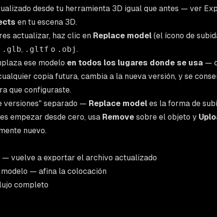
ualizado desde tu herramienta 3D igual que antes — ver
Exp
ects
en tu escena 3D.
es actualizar, haz clic en
Replace model
(el ícono de subid
o
.glb
,
.gltf
o
.obj
.
mplaza ese modelo
en todos los lugares donde se usa
— c
ualquier copia futura, cambia a la nueva versión, y se conser
ura que configuraste.
de versiones" separado —
Replace model
es la forma de subi
eres empezar desde cero, usa
Remove
sobre el objeto y
Uplo
mente nuevo.
— vuelve a exportar el archivo actualizado
u modelo
— afina la colocación
lujo completo